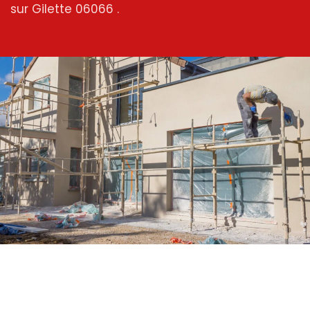
sur Gilette 06066 .