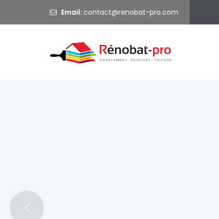
Email:
@
Ravalem
Bienvenue sur Rénobat Pro