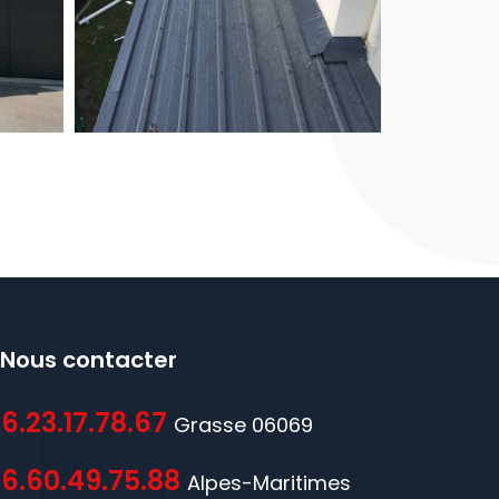
Nous contacter
6.23.17.78.67
Grasse 06069
6.60.49.75.88
Alpes-Maritimes