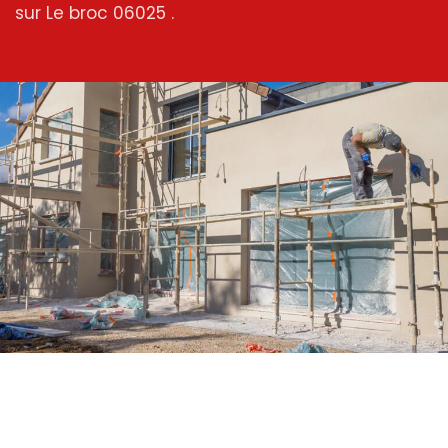
sur Le broc 06025 .