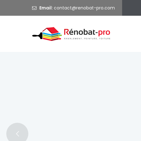
Email:
@
Ravalem
Bienvenue sur Rénobat Pro