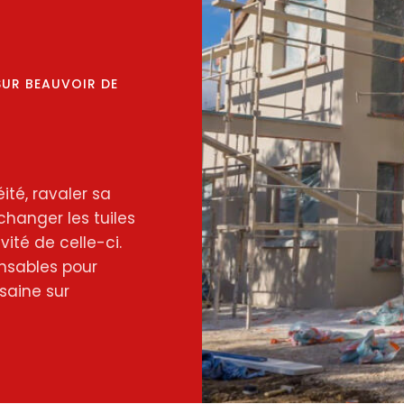
SUR BEAUVOIR DE
ité, ravaler sa
changer les tuiles
ité de celle-ci.
nsables pour
saine sur