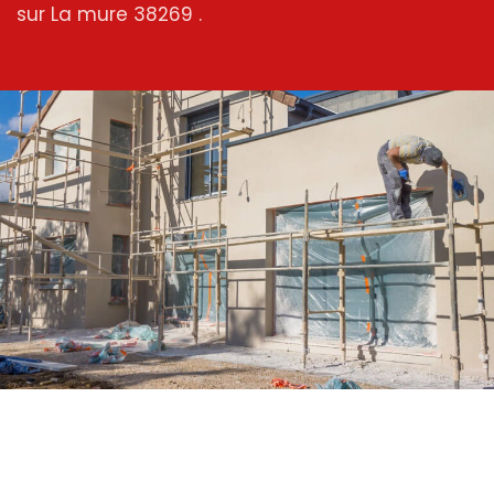
sur La mure 38269 .