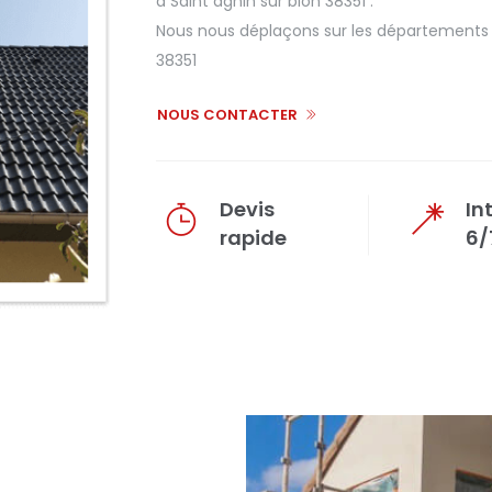
à Saint agnin sur bion 38351 .
Nous nous déplaçons sur les départements de
38351
NOUS CONTACTER
Devis
In
rapide
6/