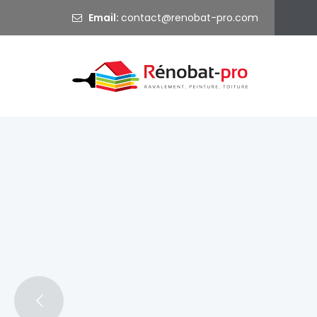
Email:
@
Ravalem
Bienvenue sur Rénobat Pro