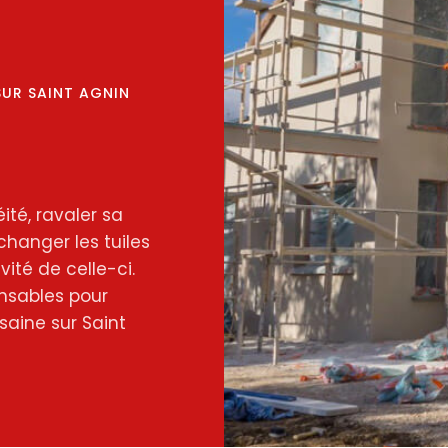
SUR SAINT AGNIN
ité, ravaler sa
changer les tuiles
ité de celle-ci.
nsables pour
saine sur Saint