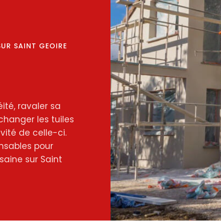
SUR SAINT GEOIRE
ité, ravaler sa
changer les tuiles
ité de celle-ci.
nsables pour
saine sur Saint