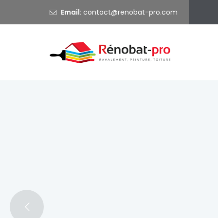
Email:
@
Ravalem
Bienvenue sur Rénobat Pro