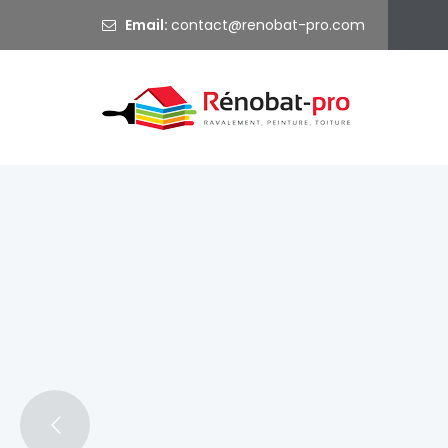
Email:
@
Ravalem
Bienvenue sur Rénobat Pro