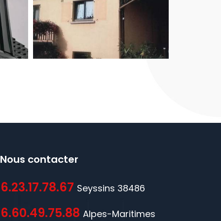
Nous contacter
6.23.17.78.67
Seyssins 38486
6.60.49.75.88
Alpes-Maritimes